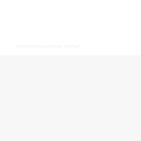
chef d’entreprise nous raconte sa
trajectoire. « A la base, je suis maître
artisan dans la transformation du
gingembre et du curcuma, donc…
Conception et réalisation :
Com'sud