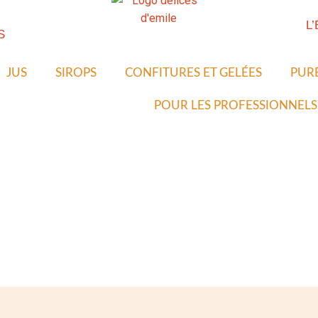
L
S
JUS
SIROPS
CONFITURES ET GELÉES
PUR
POUR LES PROFESSIONNELS
TURES ET GELÉES
PURÉES ET PRÉPARATIONS
CONDI