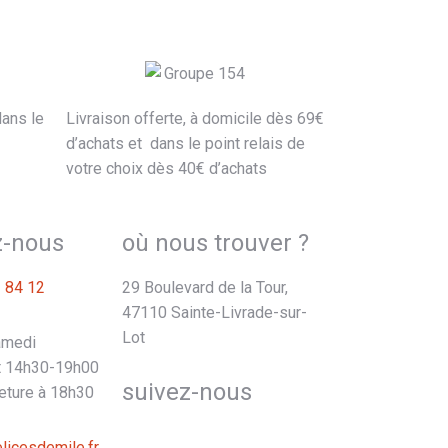
dans le
Livraison offerte,
à domicile
dès 69€
d’achats et dans le point relais de
votre choix dès 40€ d’achats
z-nous
où nous trouver ?
1 84 12
29 Boulevard de la Tour,
47110 Sainte-Livrade-sur-
Lot
amedi
t 14h30-19h00
suivez-nous
eture à 18h30
licesdemile.fr