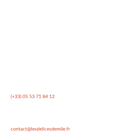
DÉLICES D'ÉMILE
Créateur de saveur
L’épicerie
Plantes et vertus
MENTIONS LÉGALES
Conditions générales de vente
Mentions légales
Politique de confidentialité
CONTACTEZ-NOUS
(+33) 05 53 71 84 12
Du Lundi au Samedi
9h30-13h00 et 14h30-19h00
Mercredi fermeture à 18h30
contact@lesdelicesdemile.fr