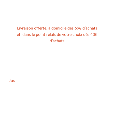
Livraison offerte,
à domicile
dès 69€ d’achats
et dans le point relais de votre choix dès 40€
d’achats
NOS PRODUITS
Boissons
Jus
Sirops
Confitures et gelées
Purées et préparations
Condiments
Pour les professionnels