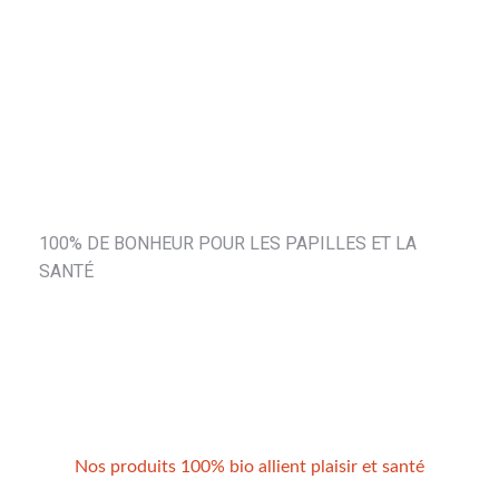
Jus gingembre 25cl
9,30
€
Ajouter au panier
100% DE BONHEUR POUR LES PAPILLES ET LA
SANTÉ
Nos produits 100% bio allient plaisir et santé