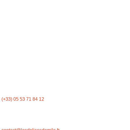
Pour les professionnels
DÉLICES D'ÉMILE
Créateur de saveur
L’épicerie
Plantes et vertus
MENTIONS LÉGALES
Conditions générales de vente
Mentions légales
Politique de confidentialité
CONTACTEZ-NOUS
(+33) 05 53 71 84 12
Du Lundi au Samedi
9h30-13h00 et 14h30-19h00
Mercredi fermeture à 18h30