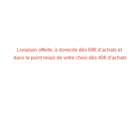
Livraison offerte,
à domicile
dès 69€ d’achats et
dans le point relais de votre choix dès 40€ d’achats
NOS PRODUITS
Boissons
Jus
Sirops
Confitures et gelées
Purées et préparations
Condiments