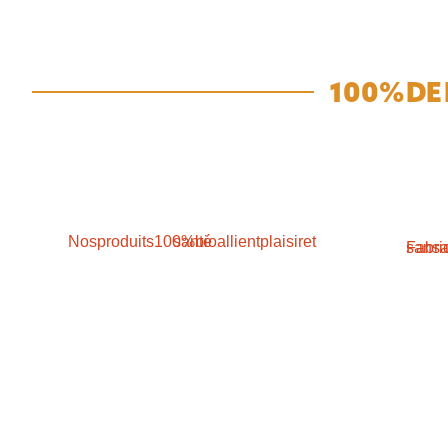
100% DE
Nos produits 100% bio allient plaisir et santé
NOS PRODUITS
DÉLICES D'ÉMILE
Boissons
Créateur de saveur
Jus
L’épicerie
Sirops
Plantes et vertus