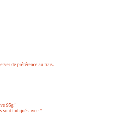
erver de préférence au frais.
live 95g”
s sont indiqués avec
*