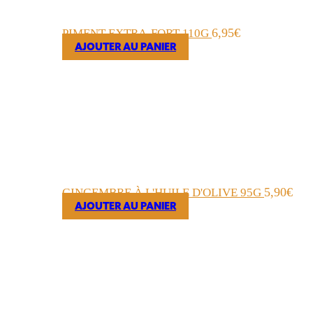
6,95
€
PIMENT EXTRA-FORT 110G
AJOUTER AU PANIER
5,90
€
GINGEMBRE À L'HUILE D'OLIVE 95G
AJOUTER AU PANIER