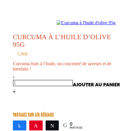
CURCUMA À L’HUILE D’OLIVE
95G
5,90
€
Curcuma frais à l’huile, un concentré de saveurs et de
bienfaits !
AJOUTER AU PANIER
Partagez sur les réseaux
0
Partagez
Épingle
Tweetez
PARTAGES