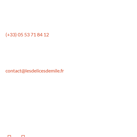
Mentions légales
Politique de confidentialité
CONTACTEZ-NOUS
(+33) 05 53 71 84 12
Du Lundi au Samedi
9h30-13h00 et 14h30-19h00
Mercredi fermeture à 18h30
contact@lesdelicesdemile.fr
OÙ NOUS TROUVER ?
29 Boulevard de la Tour,
47110 Sainte-Livrade-sur-Lot
SUIVEZ-NOUS